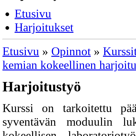
Etusivu
Harjoitukset
Etusivu
»
Opinnot
»
Kurssi
kemian kokeellinen harjoit
Harjoitustyö
Kurssi on tarkoitettu pä
syventävän moduulin luki
kokeellisen laboratorioty