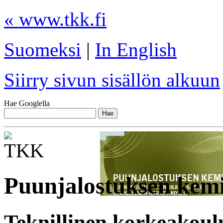
« www.tkk.fi
Suomeksi
|
In English
Siirry sivun sisällön alkuun
Hae Googlella
Puunjalostuksen kem
Teknillinen korkeakoul