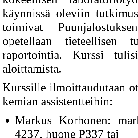
käynnissä oleviin tutkimus
toimivat Puunjalostukse
opetellaan tieteellisen
raportointia. Kurssi tuli
aloittamista.
Kurssille ilmoittaudutaan o
kemian assistentteihin:
Markus Korhonen: marku
4237, huone P337 tai