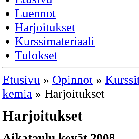
Luennot
Harjoitukset
Kurssimateriaali
Tulokset
Etusivu
»
Opinnot
»
Kurssi
kemia
» Harjoitukset
Harjoitukset
Aikataulu kevät 2008