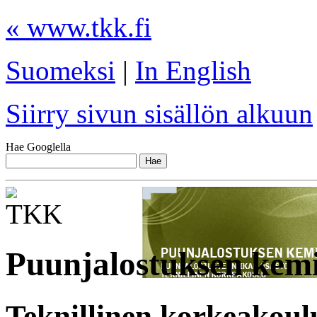
« www.tkk.fi
Suomeksi
|
In English
Siirry sivun sisällön alkuun
Hae Googlella
Puunjalostuksen kem
Teknillinen korkeakoul