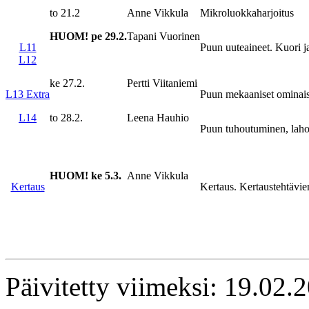
to 21.2
Anne Vikkula
Mikroluokkaharjoitus
HUOM! pe 29.2.
Tapani Vuorinen
L11
Puun uuteaineet. Kuori j
L12
ke 27.2.
Pertti Viitaniemi
L13
Extra
Puun mekaaniset ominais
L14
to 28.2.
Leena Hauhio
Puun tuhoutuminen, laho
HUOM! ke 5.3.
Anne Vikkula
Kertaus
Kertaus. Kertaustehtävie
Päivitetty viimeksi: 19.02.