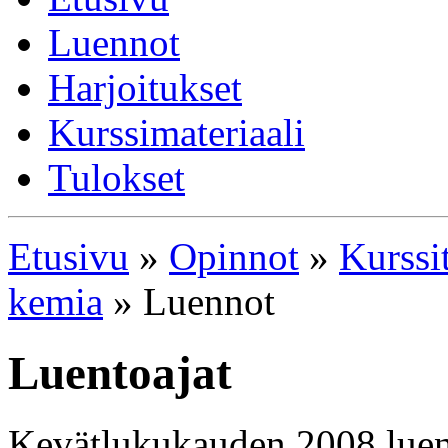
Luennot
Harjoitukset
Kurssimateriaali
Tulokset
Etusivu
»
Opinnot
»
Kurssi
kemia
» Luennot
Luentoajat
Kevätlukukauden 2008 luenn