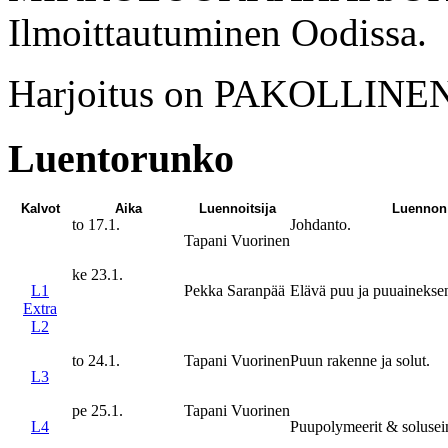
Ilmoittautuminen Oodissa.
Harjoitus on PAKOLLINE
Luentorunko
Kalvot
Aika
Luennoitsija
Luennon 
to 17.1.
Johdanto.
Tapani Vuorinen
ke 23.1.
L1
Pekka Saranpää
Elävä puu ja puuaineks
Extra
L2
to 24.1.
Tapani Vuorinen
Puun rakenne ja solut.
L3
pe 25.1.
Tapani Vuorinen
L4
Puupolymeerit & solusei