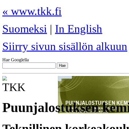
« www.tkk.fi
Suomeksi
|
In English
Siirry sivun sisällön alkuun
Hae Googlella
Puunjalostuksen kem
Teknillinen korkeakoul