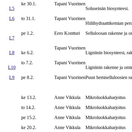
ke 30.1.
Tapani Vuorinen
L5
Soluseinän biosynteesi.
L6
to 31.1.
Tapani Vuorinen
Hiilihydraattikemian peru
pe 1.2.
Eero Kontturi
Selluloosan rakenne ja o
L7
Tapani Vuorinen
L8
ke 6.2.
Ligniinin biosynteesi, ra
to 7.2.
Tapani Vuorinen
L10
Ligniinin rakenne ja omi
L9
pe 8.2.
Tapani Vuorinen
Puun hemiselluloosien r
ke 13.2.
Anne Vikkula
Mikroluokkaharjoitus
to 14.2.
Anne Vikkula
Mikroluokkaharjoitus
pe 15.2.
Anne Vikkula
Mikroluokkaharjoitus
ke 20.2.
Anne Vikkula
Mikroluokkaharjoitus